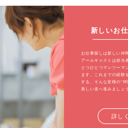
新しいお
お仕事探しは新しい仲
アールキャストは担当
とつひとつマンツーマ
ます。これまでの経験を
する、そんな皆様の“仲
新しい道へ進みましょ
詳し